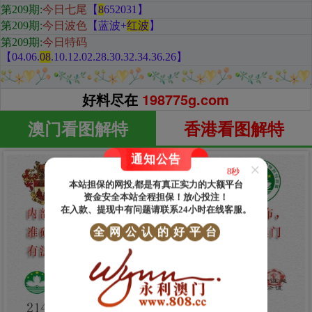
第209期:
今日七尾
【
8
652031
】
第209期:
今日波色
【蓝
波+
红波
】
第209期:
今日特码
【04.06.
08
.10.12.02.28.30.32.34.36.26
】
好料尽在
198775g.com
澳门看图解特
香港看图解特
通知公告
×
6秒
本站担保的网投,都是有真正实力的大额平台
资金安全本站全程担保！放心投注！
在入款、提现中有问题请联系24小时在线客服。
全
网
公
认
的
好
平
台