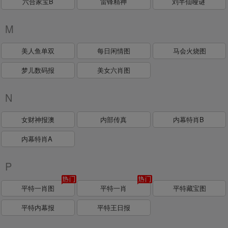
六合家宝B
雷锋精神
刘半仙哑谜
M
美人鱼单双
每日闲情图
马会火烧图
梦儿数码报
美女六肖图
N
女财神报澳
内部传真
内幕特肖B
内幕特肖A
P
平特一肖图
平特一肖
平特藏宝图
平特内幕报
平特王日报