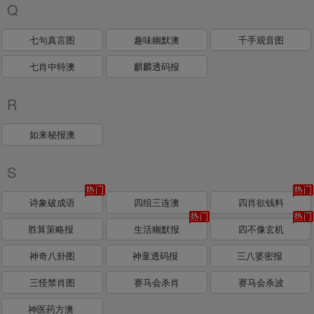
Q
七句真言图
趣味幽默澳
千手观音图
七肖中特澳
麒麟透码报
R
如来秘报澳
S
诗象破成语
四组三连澳
四肖欲钱料
胜算策略报
生活幽默报
四不像玄机
神奇八卦图
神童透码报
三八婆密报
三怪禁肖图
赛马会杀肖
赛马会杀波
神医药方澳