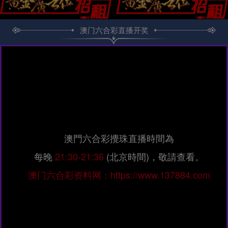
澳门六合彩直播开奖
澳門六合彩攪珠直播時間為
每晚
21:30-21:36
(北京時間)，敬請查看。
澳门六合彩资料网：https://www.137884.com