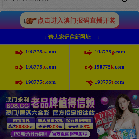
点击进入澳门报码直播开奖
↓↓↓ 请大家记住新网址 ↓↓↓
198775
a
.com
198775
g
.com
198775
b
.com
198775
k
.com
198775
c
.com
198775
t
.com