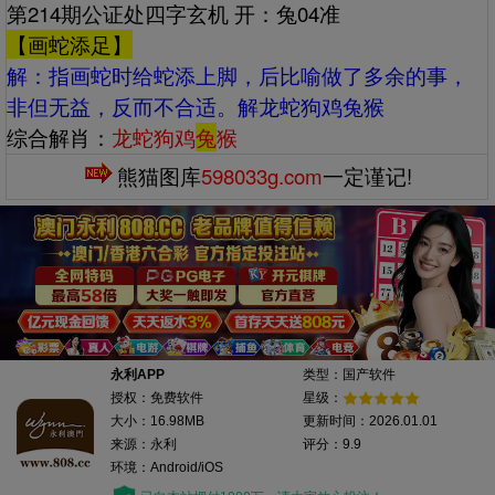
第214期公证处四字玄机 开：兔04准
【画蛇添足】
解：‌‌指画蛇时给蛇添上脚，后比喻做了多余的事，
非但无益，反而不合适。解龙蛇狗鸡兔猴
综合解肖：
龙蛇狗鸡
兔
猴
熊猫图库
598033g.com
一定谨记!
永利APP
类型：国产软件
授权：免费软件
星级：
大小：16.98MB
更新时间：2026.01.01
来源：永利
评分：9.9
环境：Android/iOS