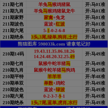
211期七肖
羊兔
马
猴鸡猪鼠
开:马01准
211期九肖
羊兔
马
猴鸡猪鼠龙牛
开:马01准
211期家野
家禽
+兔龙
开:马01准
211期波色
蓝波+
红波
开:马01准
211期
六尾
5-
1
-0-2-6-8
开:马01准
211期绝杀
3头,3尾,绿单,狗肖,土行
开:马01准
熊猫图库 598033k.com 请拿笔记好
19.43.11.35.06.18.26
210期14码
开:马49准
14.24.48.20.32.25.
49
210期七肖
鼠猴牛蛇羊猪
马
开:马49准
210期九肖
鼠猴牛蛇羊猪
马
狗鸡
开:马49准
210期平特
羊羊羊
开:羊48准
210期单双
单数
+鸡蛇
开:马49准
210期波色
蓝波+
绿波
开:马49准
210期
六尾
0-2-3-7-
9
-1
开:马49准
210期绝杀
1头,7尾,蓝单,虎肖,水行
开:马49准