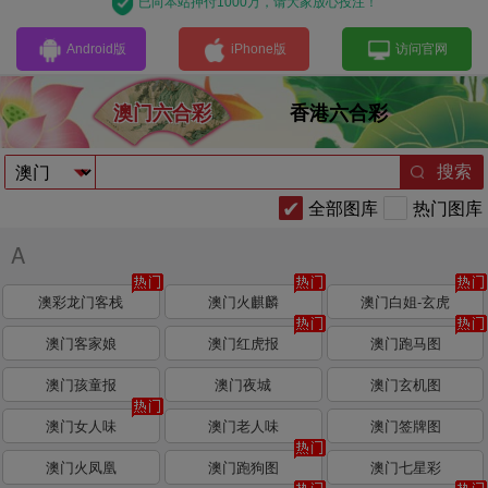
已向本站押付1000万，请大家放心投注！
Android版
iPhone版
访问官网
澳门六合彩
香港六合彩
搜索
全部图库
热门图库
A
澳彩龙门客栈
澳门火麒麟
澳门白姐-玄虎
澳门客家娘
澳门红虎报
澳门跑马图
澳门孩童报
澳门夜城
澳门玄机图
澳门女人味
澳门老人味
澳门签牌图
澳门火凤凰
澳门跑狗图
澳门七星彩