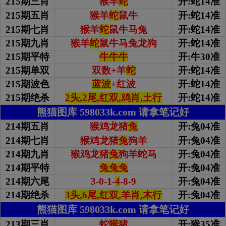
215期三肖
猴羊
蛇
开:蛇14准
215期五肖
猴羊
蛇
鼠牛
开:蛇14准
215期七肖
猴羊
蛇
鼠牛马兔
开:蛇14准
215期九肖
猴羊
蛇
鼠牛马兔龙狗
开:蛇14准
215期平特
牛牛牛
开:牛30准
215期单双
双数+羊
蛇
开:蛇14准
215期波色
蓝波
+红波
开:蛇14准
215期绝杀
2头,2尾,红双,鸡肖,土行
开:蛇14准
熊猫图库 598033k.com 请拿笔记好
214期五肖
猴鸡龙猪
兔
开:兔04准
214期七肖
猴鸡龙猪
兔
狗羊
开:兔04准
214期九肖
猴鸡龙猪
兔
狗羊蛇马
开:兔04准
214期平特
兔兔兔
开:兔04准
214期
六尾
3-0-1-
4
-8-9
开:兔04准
214期绝杀
3头,6尾,红双,羊肖,木行
开:兔04准
熊猫图库 598033k.com 请拿笔记好
213期三肖
蛇
猴
猪
开:猴35准