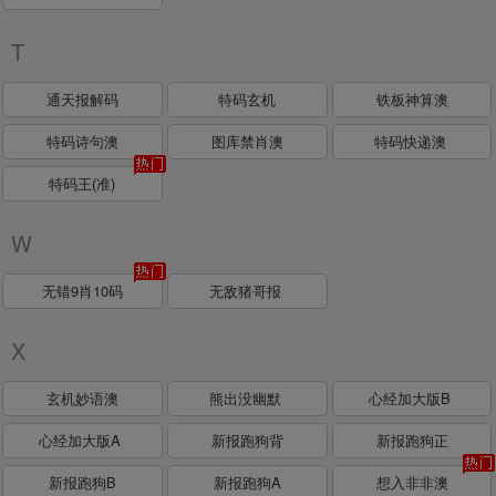
T
通天报解码
特码玄机
铁板神算澳
特码诗句澳
图库禁肖澳
特码快递澳
特码王(准)
W
无错9肖10码
无敌猪哥报
X
玄机妙语澳
熊出没幽默
心经加大版B
心经加大版A
新报跑狗背
新报跑狗正
新报跑狗B
新报跑狗A
想入非非澳