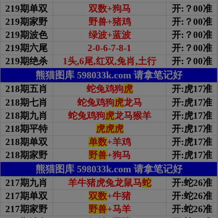
219期单双
双数+狗马
开:？00准
219期家野
野兽+猪鸡
开:？00准
219期波色
绿波+蓝波
开:？00准
219期
六尾
2-0-6-7-8-1
开:？00准
219期绝杀
1头,6尾,红双,兔肖,土行
开:？00准
熊猫图库 598033k.com 请拿笔记好
218期五肖
蛇兔鸡狗
虎
开:虎17准
218期七肖
蛇兔鸡狗
虎
龙马
开:虎17准
218期九肖
蛇兔鸡狗
虎
龙马猴羊
开:虎17准
218期平特
虎虎虎
开:虎17准
218期单双
单数
+羊鸡
开:虎17准
218期家野
野兽
+狗马
开:虎17准
熊猫图库 598033k.com 请拿笔记好
217期九肖
羊牛猪虎兔龙鼠马
蛇
开:蛇26准
217期单双
双数
+牛猪
开:蛇26准
217期家野
野兽
+马羊
开:蛇26准